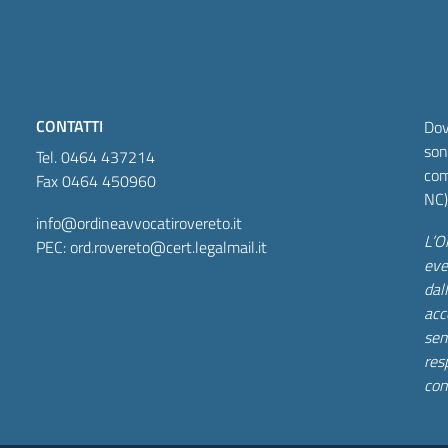
CONTATTI
Dov
son
Tel. 0464 437214
com
Fax 0464 450960
NC)
info@ordineavvocatirovereto.it
L’O
PEC: ord.rovereto@cert.legalmail.it
eve
dall
acc
sem
res
con