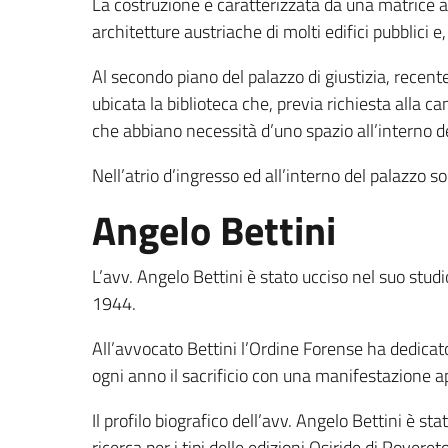
La costruzione è caratterizzata da una matrice ar
architetture austriache di molti edifici pubblici e, 
Al secondo piano del palazzo di giustizia, recent
ubicata la biblioteca che, previa richiesta alla c
che abbiano necessità d’uno spazio all’interno de
Nell’atrio d’ingresso ed all’interno del palazzo s
Angelo Bettini
L’avv. Angelo Bettini è stato ucciso nel suo stud
1944.
All’avvocato Bettini l’Ordine Forense ha dedicato u
ogni anno il sacrificio con una manifestazione ap
Il profilo biografico dell’avv. Angelo Bettini è s
ricerca per i tipi delle edizioni Osiride di Rovereto