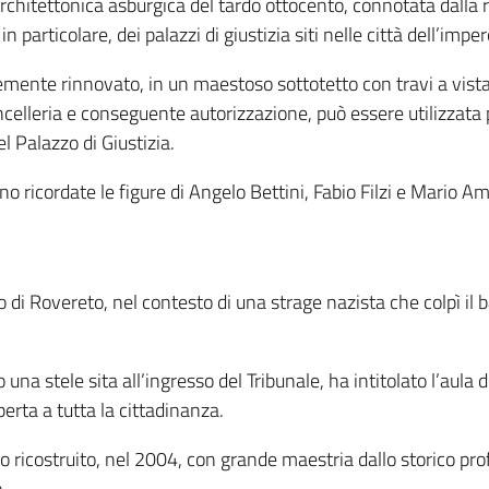
chitettonica asburgica del tardo ottocento, connotata dalla ri
in particolare, dei palazzi di giustizia siti nelle città dell’impe
emente rinnovato, in un maestoso sottotetto con travi a vista
ancelleria e conseguente autorizzazione, può essere utilizzata 
l Palazzo di Giustizia.
ono ricordate le figure di Angelo Bettini, Fabio Filzi e Mario A
io di Rovereto, nel contesto di una strage nazista che colpì il
na stele sita all’ingresso del Tribunale, ha intitolato l’aula de
erta a tutta la cittadinanza.
tato ricostruito, nel 2004, con grande maestria dallo storico pr
.