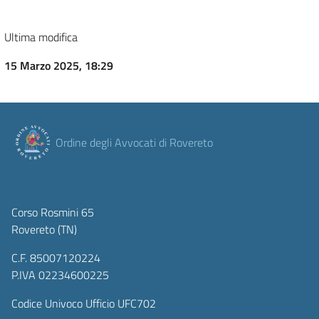
Ultima modifica
15 Marzo 2025, 18:29
Ordine degli Avvocati di Rovereto
Corso Rosmini 65
Rovereto (TN)
C.F. 85007120224
P.IVA 02234600225
Codice Univoco Ufficio UFC702