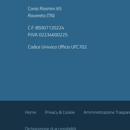
Corso Rosmini 65
Rovereto (TN)
C.F. 85007120224
P.IVA 02234600225
Codice Univoco Ufficio UFC702
Home
Privacy & Cookie
Amministrazione Traspar
Dichiarazione di accessibilità