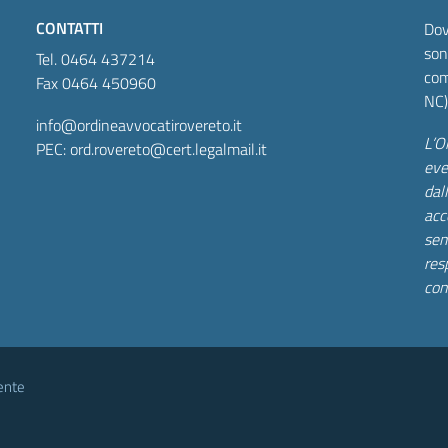
CONTATTI
Dov
son
Tel. 0464 437214
com
Fax 0464 450960
NC)
info@ordineavvocatirovereto.it
L’O
PEC: ord.rovereto@cert.legalmail.it
eve
dall
acc
sem
res
con
ente