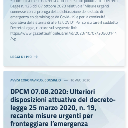
Si comunica che in Gazzetta Ufficiale è stato pubblicato il Decreto
Legge n. 125 dd. 07 ottobre 2020 relativo a “Misure urgenti
connesse con la proroga della dichiarazione dello stato di
emergenza epidemiologica da Covid-19 e per la continuità
operativa del sistema di allerta COVID”. Per consultare il suddetto
Decreto Legge, cliccare sul seguente link
https://www.gazzettaufficiale.it/eli/id/2020/10/07/20G00144
/sg
LEGGI DI PIÙ
AVVISI CORONAVIRUS
,
CONSIGLIO
10 AGO 2020
DPCM 07.08.2020: Ulteriori
disposizioni attuative del decreto-
legge 25 marzo 2020, n. 19,
recante misure urgenti per
fronteggiare l’emergenza