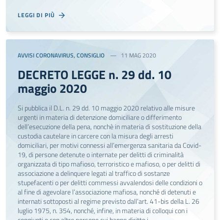
LEGGI DI PIÙ
AVVISI CORONAVIRUS
,
CONSIGLIO
11 MAG 2020
DECRETO LEGGE n. 29 dd. 10
maggio 2020
Si pubblica il D.L. n. 29 dd. 10 maggio 2020 relativo alle misure
urgenti in materia di detenzione domiciliare o differimento
dell’esecuzione della pena, nonchè in materia di sostituzione della
custodia cautelare in carcere con la misura degli arresti
domiciliari, per motivi connessi all’emergenza sanitaria da Covid-
19, di persone detenute o internate per delitti di criminalità
organizzata di tipo mafioso, terroristico e mafioso, o per delitti di
associazione a delinquere legati al traffico di sostanze
stupefacenti o per delitti commessi avvalendosi delle condizioni o
al fine di agevolare l’associazione mafiosa, nonché di detenuti e
internati sottoposti al regime previsto dall’art. 41-bis della L. 26
luglio 1975, n. 354, nonché, infine, in materia di colloqui con i
congiunti o con altre persone cui hanno diritto i …