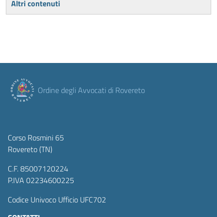
Altri contenuti
Ordine degli Avvocati di Rovereto
Corso Rosmini 65
Rovereto (TN)
C.F. 85007120224
P.IVA 02234600225
Codice Univoco Ufficio UFC702